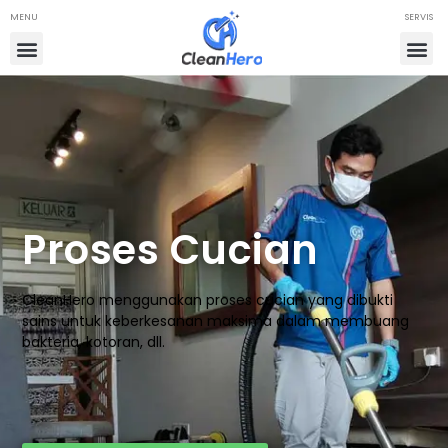
MENU
SERVIS
Proses Cucian
CleanHero menggunakan proses cucian yang dibukti
sains untuk keberkesanan maksima dalam membuang
bakteria, kotoran, dll.