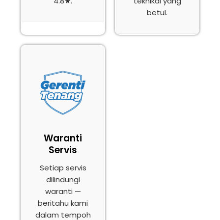
4.8★.
teknikal yang
betul.
Waranti
Servis
Setiap servis
dilindungi
waranti —
beritahu kami
dalam tempoh