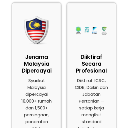
Jenama
Diiktiraf
Malaysia
Secara
Dipercayai
Profesional
Syarikat
Diiktiraf IICRC,
Malaysia
CIDB, Daikin dan
dipercayai
Jabatan
18,000+ rumah
Pertanian —
dan 1,500+
setiap kerja
perniagaan,
mengikut
penarafan
standard