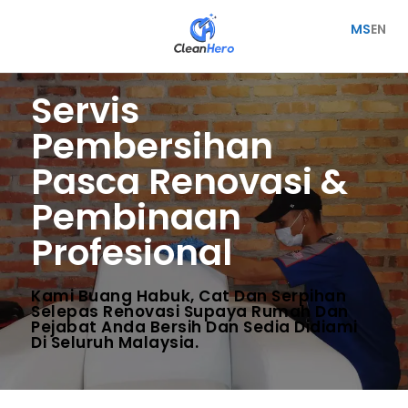
MS
EN
Servis
Pembersihan
Pasca Renovasi &
Pembinaan
Profesional
Kami Buang Habuk, Cat Dan Serpihan
Selepas Renovasi Supaya Rumah Dan
Pejabat Anda Bersih Dan Sedia Didiami
Di Seluruh Malaysia.