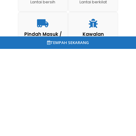
Lantai bersih
Lantai berkilat
Pindah Masuk /
Kawalan
Keluar
Serangga
TEMPAH SEKARANG
Rumah sedia pindah
Bebas serangga
Our Address
Quick Links
53-1, Jalan BM 2/3, Bandar Bukit
Book Online
Mahkota, 43000 Kajang, Selangor
WhatsApp
03-6023 0075
hai@cleanhero.com.my
Our Policy
Follow Us