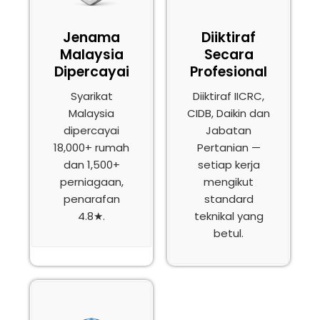
Jenama
Diiktiraf
Malaysia
Secara
Dipercayai
Profesional
Syarikat
Diiktiraf IICRC,
Malaysia
CIDB, Daikin dan
dipercayai
Jabatan
18,000+ rumah
Pertanian —
dan 1,500+
setiap kerja
perniagaan,
mengikut
penarafan
standard
4.8★.
teknikal yang
betul.