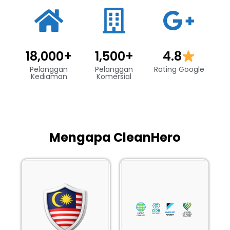
18,000
+
1,500
+
4.8
Pelanggan
Pelanggan
Rating Google
Kediaman
Komersial
Mengapa CleanHero